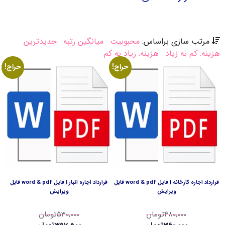
مرتب سازی براساس:
محبوبیت
میانگین رتبه
جدیدترین
هزینه: کم به زیاد
هزینه: زیاد به کم
حراج!
حراج!
قرارداد اجاره کارخانه | فایل word & pdf قابل
قرارداد اجاره انبار | فایل word & pdf قابل
ویرایش
ویرایش
480,000
تومان
530,000
تومان