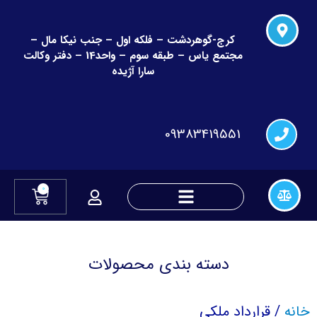
کرج-گوهردشت – فلکه اول – جنب نیکا مال –
مجتمع یاس – طبقه سوم – واحد14 – دفتر وکالت
سارا آژیده
09383419551
0
دعاوی چک و قراردادهای مالی
دعاوی تغییر نام و نام خانوادگی
دسته بندی محصولات
خانه
/ قرارداد ملکی