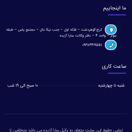
ما اینجاییم
کرج-گوهردشت – فلکه اول – جنب نیکا مال – مجتمع یاس – طبقه
سوم – واحد 4 – دفتر وکالت سارا آژیده
09383419551
ساعت کاری
شنبه تا چهارشنبه
10 صبح الی 19 شب
تمامی حقوق این سایت متعلق به وکیل سارا آژیده می باشد متخلفین از