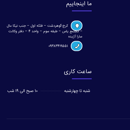
ما اینجاییم
کرج-گوهردشت – فلکه اول – جنب نیکا مال
– مجتمع یاس – طبقه سوم – واحد 4 – دفتر وکالت
سارا آژیده
09383419551
ساعت کاری
شنبه تا چهارشنبه
10 صبح الی 19 شب