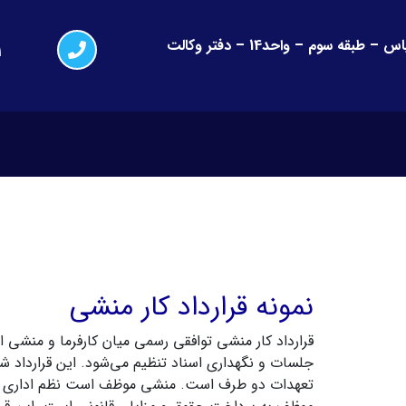
کرج-گوهردشت – فلکه اول – جنب نیکا مال – مجتمع یاس – طبقه سوم – واحد14 – دفتر وکالت
1
نمونه قرارداد کار منشی
قرارداد کار منشی توافقی رسمی میان کارفرما و منشی 
جلسات و نگهداری اسناد تنظیم می‌شود. این قرارداد 
تعهدات دو طرف است. منشی موظف است نظم اداری و ارت