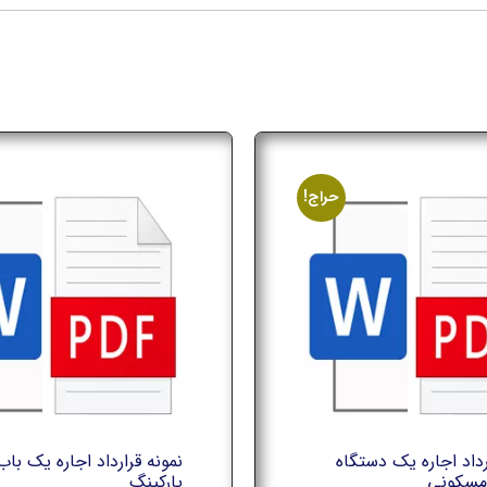
حراج!
رداد اجاره يك دستگاه
نمونه قرارداد اجاره يك باب
 مسكوني
پاركينگ