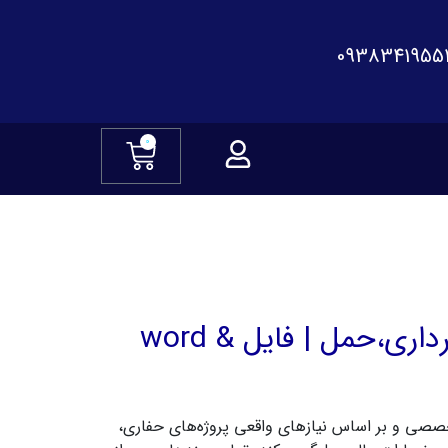
0938341955
0
قرارداد پیمانکاری حفاری،خاکبرداری،حمل | فایل word &
خصصی و بر اساس نیازهای واقعی پروژه‌های حفاری،