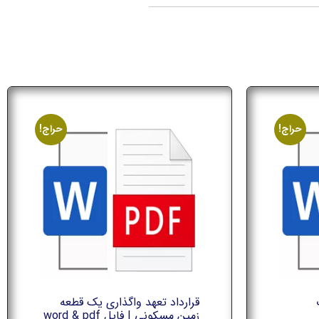
حراج!
حراج!
قرارداد تعهد واگذاری یک قطعه
زمین مسکونی | فایل word & pdf