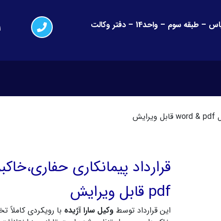
کرج-گوهردشت – فلکه اول – جنب نیکا مال – مجتمع یاس – طبقه سوم – واحد14 – دفتر وکالت
1
یش
pdf قابل ویرایش
این قرارداد توسط
وکیل سارا آژیده
با رویکردی کاملاً ت