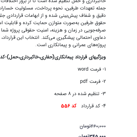
خاکبرداری و حمل تنظیم شده است تا از بروز اختلافات
جمله تعهدات طرفین، نحوه پرداخت، مسئولیت خسارات
دقیق و شفاف پیش‌بینی شده و از ابهامات قراردادی جلوگ
حقوق طرفین به‌صورت متوازن حمایت کرده و قابلیت استناد
صرفه‌جویی در زمان و هزینه، امنیت حقوقی پروژه شما ر
دعاوی احتمالی پیشگیری می‌کند. انتخاب این قرارداد، 
پروژه‌های عمرانی و پیمانکاری است.
ویژگیهای قرارداد پیمانکاری(حفاری،خاکبرداری،حمل)-کد 556
1- فرمت word
2- فرمت pdf
3- تنظیم شده در 8 صفحه
4- کد قرارداد
کد 556
460,000
تومان
345,000
تومان