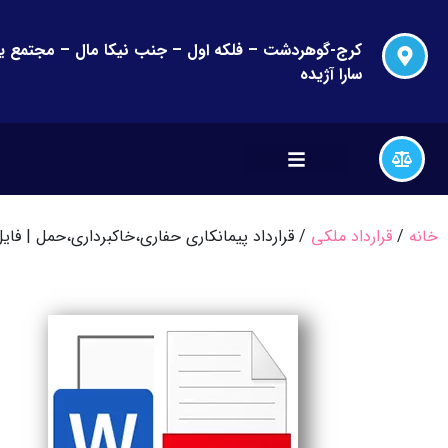
سارا آژیده
خانه
/
قرارداد ملکی
/ قرارداد پیمانکاری حفاری،خاکبرداری،حمل | فایل word & pdf قابل ویرا