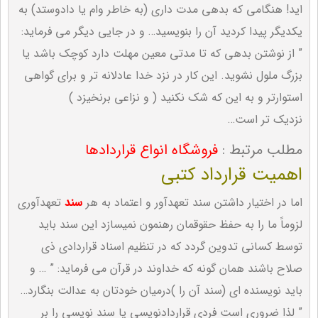
اید! هنگامی که بدهی مدت داری (به خاطر وام یا دادوستد) به
یکدیگر پیدا کردید آن را بنویسید… و در جایی دیگر می فرماید:
” از نوشتن بدهی که تا مدتی معین مهلت دارد کوچک باشد یا
بزرگ ملول نشوید. این کار در نزد خدا عادلانه تر و برای گواهی
استوارتر و به این که شک نکنید ( و نزاعی برنخیزد )
نزدیک تر است…
مطلب مرتبط :
فروشگاه انواع قراردادها
اهمیت قرارداد کتبی
اما در اختیار داشتن سند تعهدآور و اعتماد به هر
سند
تعهدآوری
لزوماً ما را به حفظ حقوقمان رهنمون نمیسازد این سند باید
توسط کسانی تدوین گردد که در تنظیم اسناد قراردادی ذی
صلاح باشند همان گونه که خداوند در قرآن می فرماید: ” … و
باید نویسنده ای (سند آن را )درمیان خودتان به عدالت بنگارد…
” لذا ضروری است فردی قراردادنویسی یا سند نویسی را بر