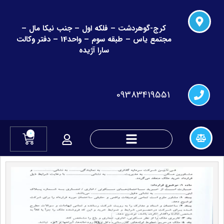
کرج-گوهردشت – فلکه اول – جنب نیکا مال –
مجتمع یاس – طبقه سوم – واحد14 – دفتر وکالت
سارا آژیده
09383419551
0
دعاوی چک و قراردادهای مالی
دعاوی تغییر نام و نام خانوادگی