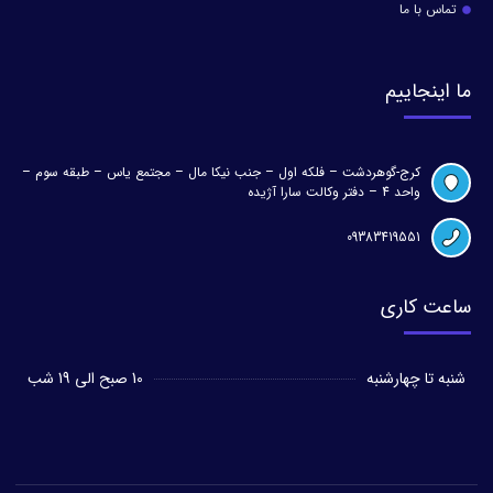
تماس با ما
ما اینجاییم
کرج-گوهردشت – فلکه اول – جنب نیکا مال – مجتمع یاس – طبقه سوم –
واحد 4 – دفتر وکالت سارا آژیده
09383419551
ساعت کاری
شنبه تا چهارشنبه
10 صبح الی 19 شب