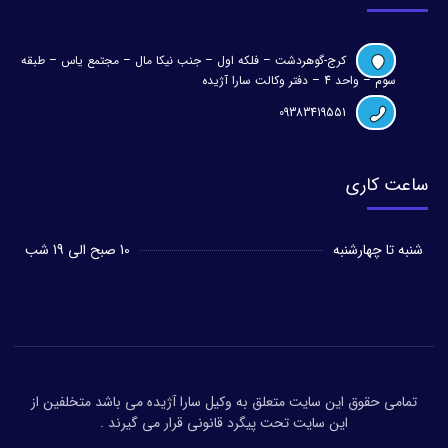
کرج-گوهردشت – فلکه اول – جنب نیکا مال – مجتمع یاس – طبقه
سوم – واحد 4 – دفتر وکالت سارا آژیده
09383419551
ساعت کاری
شنبه تا چهارشنبه
10 صبح الی 19 شب
تمامی حقوق این سایت متعلق به وکیل سارا آژیده می باشد متخلفین از
این سایت تحت پیگرد قانونی قرار می گیرند .