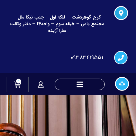
کرج-گوهردشت – فلکه اول – جنب نیکا مال –
مجتمع یاس – طبقه سوم – واحد14 – دفتر وکالت
سارا آژیده
09383419551
0
دعاوی چک و قراردادهای مالی
دعاوی تغییر نام و نام خانوادگی