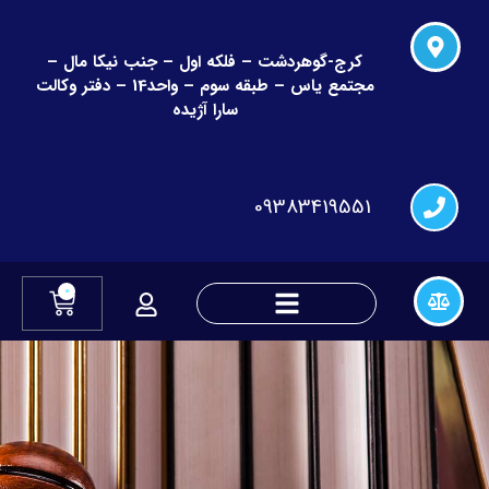
کرج-گوهردشت – فلکه اول – جنب نیکا مال –
مجتمع یاس – طبقه سوم – واحد14 – دفتر وکالت
سارا آژیده
09383419551
0
دعاوی چک و قراردادهای مالی
دعاوی تغییر نام و نام خانوادگی