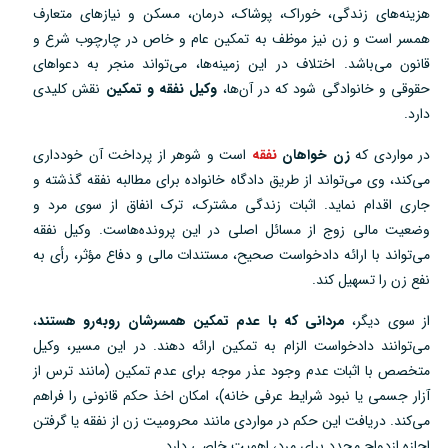
هزینه‌های زندگی، خوراک، پوشاک، درمان، مسکن و نیازهای متعارف
همسر است و زن نیز موظف به تمکین عام و خاص در چارچوب شرع و
قانون می‌باشد. اختلاف در این زمینه‌ها، می‌تواند منجر به دعواهای
حقوقی و خانوادگی شود که در آن‌ها،
وکیل نفقه و تمکین
نقش کلیدی
دارد.
در مواردی که
زن خواهان
نفقه
است و شوهر از پرداخت آن خودداری
می‌کند، وی می‌تواند از طریق دادگاه خانواده برای مطالبه نفقه گذشته و
جاری اقدام نماید. اثبات زندگی مشترک، ترک انفاق از سوی مرد و
وضعیت مالی زوج از مسائل اصلی در این پرونده‌هاست. وکیل نفقه
می‌تواند با ارائه دادخواست صحیح، مستندات مالی و دفاع مؤثر، رأی به
نفع زن را تسهیل کند.
از سوی دیگر،
مردانی که با عدم تمکین همسرشان روبه‌رو هستند
،
می‌توانند دادخواست الزام به تمکین ارائه دهند. در این مسیر، وکیل
متخصص با اثبات عدم وجود عذر موجه برای عدم تمکین (مانند ترس از
آزار جسمی یا نبود شرایط عرفی خانه)، امکان اخذ حکم قانونی را فراهم
می‌کند. دریافت این حکم در مواردی مانند محرومیت زن از نفقه یا گرفتن
اجازه ازدواج مجدد برای مرد، اهمیت خاصی دارد.