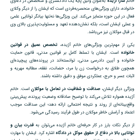
خانم
سارا آژیده
به‌عنوان وکیل پایه یک دادگستری و متخصص در دعاوی
خانواده، دارای ویژگی‌های منحصر‌به‌فردی است که ایشان را از دیگر وکلای
فعال در این حوزه متمایز می‌کند. این ویژگی‌ها نه‌تنها بیانگر توانایی علمی
و عملی ایشان است، بلکه نشان‌دهنده تعهد و مسئولیت‌پذیری بالای وی
در قبال موکلان نیز می‌باشد.
یکی از مهم‌ترین ویژگی‌های خانم آژیده،
تخصص عمیق در قوانین
خانواده
است. ایشان با تسلط کامل بر قوانین مدنی، قانون حمایت
خانواده و آیین دادرسی مدنی، توانسته‌اند در پرونده‌های پیچیده‌ای
همچون طلاق به درخواست زن یا مرد، حضانت، نفقه، مطالبه مهریه و
اثبات عسر و حرج، عملکردی موفق و دقیق داشته باشند.
ویژگی دیگر ایشان،
صداقت و شفافیت در تعامل با موکلان
است. خانم
آژیده همواره تلاش می‌کند با توضیح صادقانه وضعیت پرونده، پیش‌بینی
واقع‌بینانه‌ای از روند و نتیجه احتمالی ارائه دهد؛ این صداقت موجب
اعتماد و آرامش خاطر موکلان در طول فرآیند رسیدگی می‌شود.
از دیگر نکات بارز در کار حرفه‌ای خانم آژیده می‌توان به
قدرت بیان و
توانایی بالا در دفاع از حقوق موکل در دادگاه
اشاره کرد. ایشان با مهارت