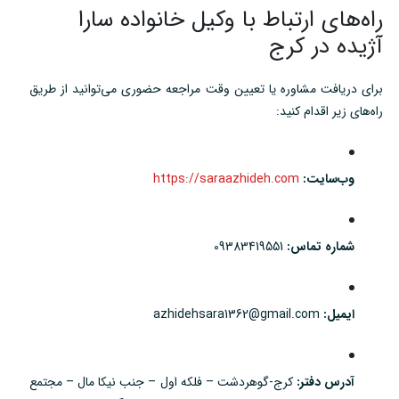
راه‌های ارتباط با وکیل خانواده سارا
آژیده در کرج
برای دریافت مشاوره یا تعیین وقت مراجعه حضوری می‌توانید از طریق
راه‌های زیر اقدام کنید:
وب‌سایت:
https://saraazhideh.com
شماره تماس:
09383419551
ایمیل:
azhidehsara1362@gmail.com
آدرس دفتر:
کرج-گوهردشت – فلکه اول – جنب نیکا مال – مجتمع