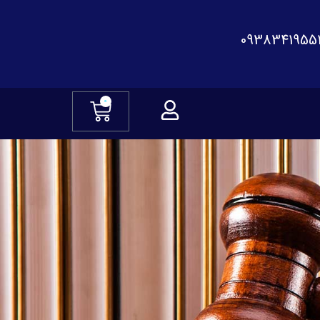
0938341955
0