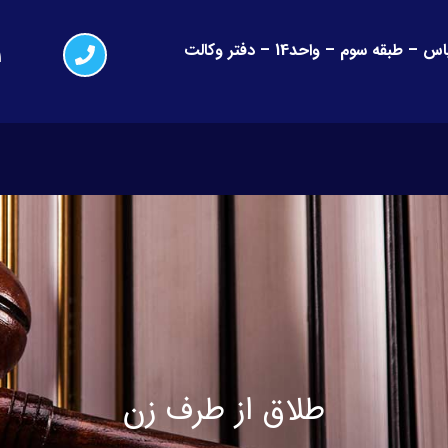
کرج-گوهردشت – فلکه اول – جنب نیکا مال – مجتمع یاس – طبقه سوم – واحد14 – دفتر وکالت
1
طلاق از طرف زن