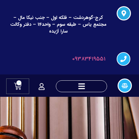
کرج-گوهردشت – فلکه اول – جنب نیکا مال –
مجتمع یاس – طبقه سوم – واحد14 – دفتر وکالت
سارا آژیده
09383419551
0
دعاوی چک و قراردادهای مالی
دعاوی تغییر نام و نام خانوادگی