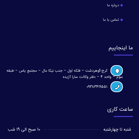
درباره ما
تماس با ما
ما اینجاییم
کرج-گوهردشت – فلکه اول – جنب نیکا مال – مجتمع یاس – طبقه
سوم – واحد 4 – دفتر وکالت سارا آژیده
09383419551
ساعت کاری
شنبه تا چهارشنبه
10 صبح الی 19 شب