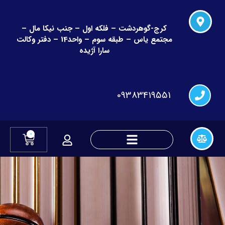
کرج-گوهردشت – فلکه اول – جنب نیکا مال –
مجتمع یاس – طبقه سوم – واحد14 – دفتر وکالت
سارا آژیده
09383419551
0
دعاوی چک و قراردادهای مالی
دعاوی تغییر نام و نام خانوادگی