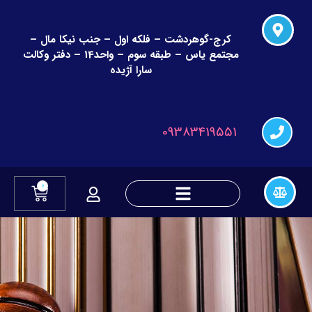
کرج-گوهردشت – فلکه اول – جنب نیکا مال –
مجتمع یاس – طبقه سوم – واحد14 – دفتر وکالت
سارا آژیده
09383419551
0
دعاوی چک و قراردادهای مالی
دعاوی تغییر نام و نام خانوادگی