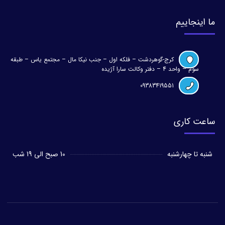
ما اینجاییم
کرج-گوهردشت – فلکه اول – جنب نیکا مال – مجتمع یاس – طبقه
سوم – واحد 4 – دفتر وکالت سارا آژیده
09383419551
ساعت کاری
شنبه تا چهارشنبه
10 صبح الی 19 شب