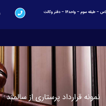
کرج-گوهردشت – فلکه اول – جنب نیکا مال – مجتمع یاس – طبقه سوم – واحد14 – دفتر وکالت
1
نمونه قرارداد پرستاری از سالمند