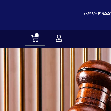
0938341955
0