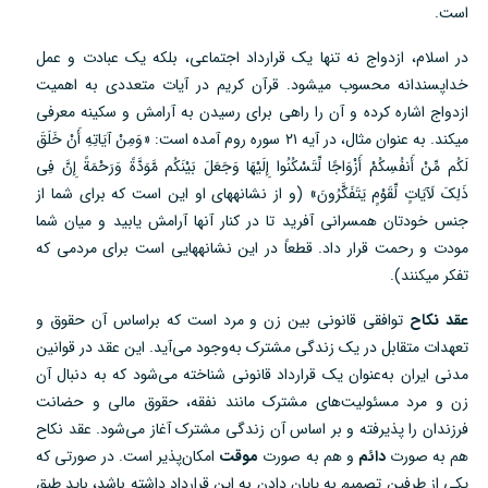
است.
در اسلام، ازدواج نه تنها یک قرارداد اجتماعی، بلکه یک عبادت و عمل
خداپسندانه محسوب میشود. قرآن کریم در آیات متعددی به اهمیت
ازدواج اشاره کرده و آن را راهی برای رسیدن به آرامش و سکینه معرفی
میکند. به عنوان مثال، در آیه ۲۱ سوره روم آمده است: «وَمِنْ آیَاتِهِ أَنْ خَلَقَ
لَکُم مِّنْ أَنفُسِکُمْ أَزْوَاجًا لِّتَسْکُنُوا إِلَیْهَا وَجَعَلَ بَیْنَکُم مَّوَدَّةً وَرَحْمَةً إِنَّ فِی
ذَلِکَ لَآیَاتٍ لِّقَوْمٍ یَتَفَکَّرُونَ» (و از نشانههای او این است که برای شما از
جنس خودتان همسرانی آفرید تا در کنار آنها آرامش یابید و میان شما
مودت و رحمت قرار داد. قطعاً در این نشانههایی است برای مردمی که
تفکر میکنند).
عقد نکاح
توافقی قانونی بین زن و مرد است که براساس آن حقوق و
تعهدات متقابل در یک زندگی مشترک به‌وجود می‌آید. این عقد در قوانین
مدنی ایران به‌عنوان یک قرارداد قانونی شناخته می‌شود که به دنبال آن
زن و مرد مسئولیت‌های مشترک مانند نفقه، حقوق مالی و حضانت
فرزندان را پذیرفته و بر اساس آن زندگی مشترک آغاز می‌شود. عقد نکاح
هم به صورت
دائم
و هم به صورت
موقت
امکان‌پذیر است. در صورتی که
یکی از طرفین تصمیم به پایان دادن به این قرارداد داشته باشد، باید طبق