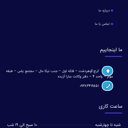
درباره ما
تماس با ما
ما اینجاییم
کرج-گوهردشت – فلکه اول – جنب نیکا مال – مجتمع یاس – طبقه
سوم – واحد 4 – دفتر وکالت سارا آژیده
09383419551
ساعت کاری
شنبه تا چهارشنبه
10 صبح الی 19 شب