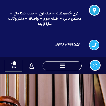
کرج-گوهردشت – فلکه اول – جنب نیکا مال –
مجتمع یاس – طبقه سوم – واحد14 – دفتر وکالت
سارا آژیده
09383419551
0
دعاوی چک و قراردادهای مالی
دعاوی تغییر نام و نام خانوادگی