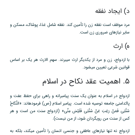
د) ایجاد نفقه
مرد موظف است نفقه زن را تأمین کند. نفقه شامل غذا، پوشاک، مسکن و
سایر نیازهای ضروری زن است.
ه) ارث
با ازدواج، زن و مرد از یکدیگر ارث میبرند. سهم الارث هر یک بر اساس
قوانین شرعی تعیین میشود.
۵. اهمیت عقد نکاح در اسلام
ازدواج در اسلام به عنوان یک سنت پیامبرانه و راهی برای حفظ عفت و
پاکدامنی جامعه توصیه شده است. پیامبر اسلام (ص) فرمودهاند: «النِّکَاحُ
سُنَّتِی فَمَنْ رَغِبَ عَنْ سُنَّتِی فَلَیْسَ مِنِّی» (ازدواج سنت من است و هر
کس از سنت من رویگردان شود، از من نیست).
ازدواج نه تنها نیازهای عاطفی و جنسی انسان را تأمین میکند، بلکه به