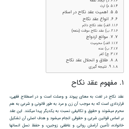
د) ایجاد نفقه
ه) ارث
۵. اهمیت عقد نکاح در اسلام
۶. انواع عقد نکاح
الف) عقد نکاح دائم
ب) عقد نکاح موقت (متعه)
۷. موانع ازدواج
الف) محرمیت
ب) عده
ج) کفر
۸. طلاق و انحلال عقد نکاح
۹. نتیجه گیری
۱. مفهوم عقد نکاح
عقد نکاح در لغت به معنای پیوند و وصلت است و در اصطلاح فقهی،
قراردادی است که به موجب آن زن و مرد به طور قانونی و شرعی به هم
محرم میشوند و حقوق و تکالیفی نسبت به یکدیگر پیدا میکنند. این عقد
بر اساس قوانین شرعی و حقوقی انجام میشود و هدف اصلی آن تشکیل
خانواده، تأمین آرامش روانی و عاطفی زوجین، و حفظ نسل انسانها