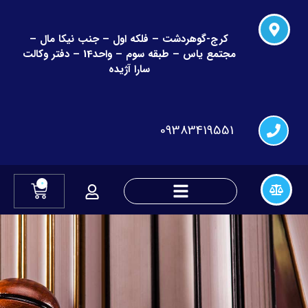
کرج-گوهردشت – فلکه اول – جنب نیکا مال –
مجتمع یاس – طبقه سوم – واحد14 – دفتر وکالت
سارا آژیده
09383419551
0
دعاوی چک و قراردادهای مالی
دعاوی تغییر نام و نام خانوادگی