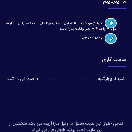
ما اینجاییم
کرج-گوهردشت – فلکه اول – جنب نیکا مال – مجتمع یاس – طبقه
سوم – واحد 4 – دفتر وکالت سارا آژیده
09383419551
ساعت کاری
شنبه تا چهارشنبه
10 صبح الی 19 شب
تمامی حقوق این سایت متعلق به وکیل سارا آژیده می باشد متخلفین از
این سایت تحت پیگرد قانونی قرار می گیرند .