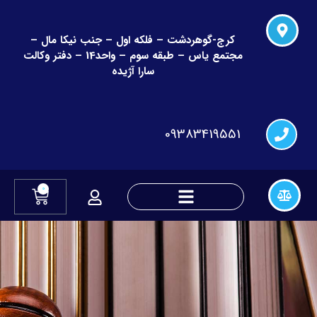
کرج-گوهردشت – فلکه اول – جنب نیکا مال –
مجتمع یاس – طبقه سوم – واحد14 – دفتر وکالت
سارا آژیده
09383419551
0
دعاوی چک و قراردادهای مالی
دعاوی تغییر نام و نام خانوادگی