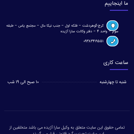
ما اینجاییم
کرج-گوهردشت – فلکه اول – جنب نیکا مال – مجتمع یاس – طبقه
سوم – واحد 4 – دفتر وکالت سارا آژیده
09383419551
ساعت کاری
شنبه تا چهارشنبه
10 صبح الی 19 شب
تمامی حقوق این سایت متعلق به وکیل سارا آژیده می باشد متخلفین از
این سایت تحت پیگرد قانونی قرار می گیرند .