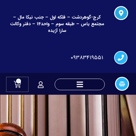
کرج-گوهردشت – فلکه اول – جنب نیکا مال –
مجتمع یاس – طبقه سوم – واحد14 – دفتر وکالت
سارا آژیده
09383419551
0
دعاوی چک و قراردادهای مالی
دعاوی تغییر نام و نام خانوادگی