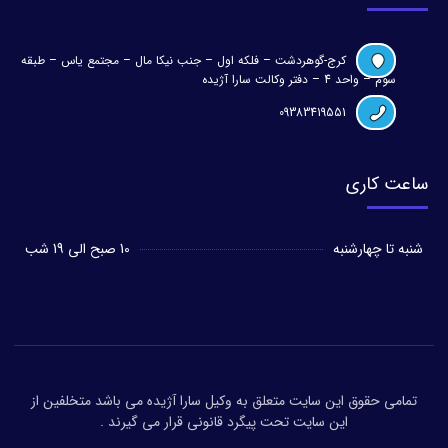
کرج-گوهردشت – فلکه اول – جنب نیکا مال – مجتمع یاس – طبقه
سوم – واحد 4 – دفتر وکالت سارا آژیده
09383419551
ساعت کاری
شنبه تا چهارشنبه
10 صبح الی 19 شب
تمامی حقوق این سایت متعلق به وکیل سارا آژیده می باشد متخلفین از
این سایت تحت پیگرد قانونی قرار می گیرند .