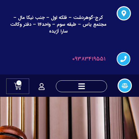
کرج-گوهردشت – فلکه اول – جنب نیکا مال –
مجتمع یاس – طبقه سوم – واحد14 – دفتر وکالت
سارا آژیده
09383419551
0
دعاوی چک و قراردادهای مالی
دعاوی تغییر نام و نام خانوادگی