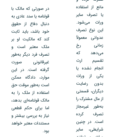
مانع از استفاده
در صورتی که مالک با
یا تصرف سایر
قولنامه یا سند عادی به
وراث می‌شود.
دنبال دفاع از حقوق
این نوع تصرف
خود باشد، باید ثابت
عدوانی معمولاً
کند که مالکیت او بر
زمانی رخ
ملک معتبر است و
می‌دهد که
تصرف فرد دیگر به‌طور
تقسیم ارث
غیرقانونی صورت
انجام نشده یا
گرفته است. در این
یکی از وراث
موارد، دادگاه ممکن
بدون رضایت
است به‌طور موقت حق
دیگران، قسمتی
استفاده از ملک را به
از مال مشترک را
مالک قولنامه‌ای بدهد،
به‌طور غیرمجاز
اما برای حکم قطعی
تصرف کرده
نیاز به بررسی بیشتر و
است. در چنین
مستندات معتبر خواهد
شرایطی، سایر
بود.
وراث می‌توانند