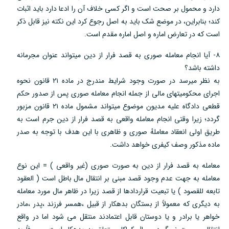
دارد و محمول بر صحت است و اگر کسی خلاف آن را ادعا دارد باید اثبات
کند؛ بنابراین، در موضع شک باید به اصل رجوع کرد این نکته نیز قابل ذکر
است که در تعارض اماره و اصل اماره مقدم است.
۸- آیا انجام معامله صوری به قصد فرار از دین میتواند عنوان مجرمانه
داشته باشد؟
به نظر میرسد در صورت وجود شرایط مندرج در ماده ۲۱ قانون نحوه
اجرای محکومیتهای مالی از جمله انجام معامله صوری پس از صدور حکم
قطعی دادگاه علیه مدیون موضوع میتواند مشمول ماده ۲۱ قانون مزبور
گردد؛ زیرا وقتی انجام معامله واقعی به قصد فرار از دین جرم است به
طریق اولی انعقاد معاملهٔ صوری و ظاهری با این هدف با توجه به صدر
ماده مذکور وصف کیفری خواهد داشت.
معامله به قصد فرار از دین به صورت صوری (غیر واقعی ) = این نوع
معامله به جهت عدم وجود قصد مبنی بر انتقال مال باطل است ( العقود
تابعه للقصود ) یا تبعیت قراردادها از قصد زیرا در ظاهر مال مورد معامله
به دیگری که معمولاً از بستگان بدهکار از قبیل ،همسر فرزند ،پدر ،مادر
خواهر یا برادر و یا دوستان قابل اعتمادند منتقل می شود اما در واقع