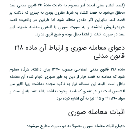
s
l
(قصد انشاء یعنی ایجاد امر معدوم به دلالت مادۀ ۱۹۱ قانون مدنی عقد
l
محقق میشود به قصد انشاء به شرط مقرون بودن به چیزی که دلالت بر
s
قصد کند. بنابراین اگر عقدی منعقد شود اما طرفین در واقعیت قصد
c
خریدوفروش نداشته و به صورت صوری یا ظاهری معامله ،نمایند این
r
عقد در صورت اثبات از ابتدا باطل بوده و هیچ اثری ندارد.
e
دعوای معامله صوری و ارتباط آن ماده ۲۱۸
e
قانون مدنی
n
ماده ۲۱۸ قانون مدنی اصلاحی مصوب ۱۳۷۰ بیان داشته: هرگاه معلوم
شود که معامله به قصد فرار از دین به طور صوری انجام شده آن معامله
باطل است. البته این مسئله نیاز به تأکید مجدد نداشت زیرا اظهر من
الشمس است در هر عقدی که قصد وجود نداشته باشد عقد باطل است و
مواد ۱۹۰، ۱۹۱ و ۱۹۵ نیز به آن اشاره کرده بود.
اثبات معامله صوری
دعوای اثبات معامله صوری معمولاً به دو صورت مطرح میشود: