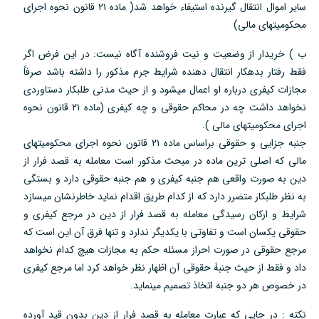
سایر اموال انتقال گیرنده استیفاء خواهد شد( ماده ۲۱ قانون نحوه اجرای
محکومیتهای مالی)
ب ) خریدار از وضعیت و نیت فروشنده آگاه نیست: در این فرض اگر
فقط رفتار بدهکار انتقال دهنده شرایط جرم مذکور را داشته باشد صرفاً
مجازات کیفری درباره او اعمال میشود و از حیث مدنی طلبکار دستاوردی
نخواهد داشت چه در محاکم حقوقی و چه کیفری (ماده ۲۱ قانون نحوه
اجرای محکومیتهای مالی ).
جنبه جزایی و حقوقی براساس ماده ۲۱ قانون نحوه اجرای محکومیتهای
مالی که اصلی ترین ماده در مبحث مذکور است معامله به قصد فرار از
دین به صورت واقعی هم جنبه کیفری و هم جنبه حقوقی دارد و بستگی
به نظر طلبکار متضرر دارد که از کدام طریق اقدام نماید خاطرنشان میسازد
شرایط و ارکان رسیدگی معامله به قصد فرار از دین در مرجع کیفری و
حقوقی یکسان است و تفاوتی با یکدیگر ندارد و تنها فرق آن این است که
مرجع حقوقی در صورت احراز مسئله حکم به مجازات هیچ کدام نخواهد
داد و فقط از حیث جنبۀ حقوقی آن اظهار نظر خواهد کرد اما مرجع کیفری
در خصوص هر دو جنبه اتخاذ تصمیم مینماید.
نکته : در جایی که عبارت معامله به قصد فرار از دین بدون قید آورده