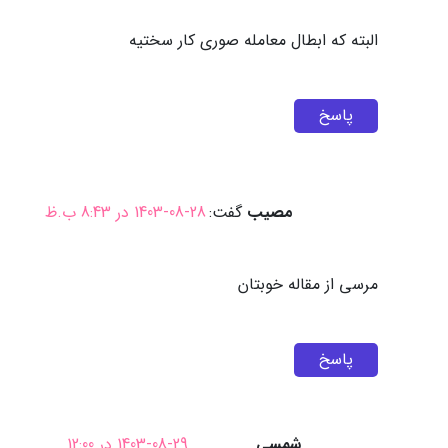
البته که ابطال معامله صوری کار سختیه
پاسخ
مصیب
گفت:
1403-08-28 در 8:43 ب.ظ
مرسی از مقاله خوبتان
پاسخ
شمسی
1403-08-29 در 12:00