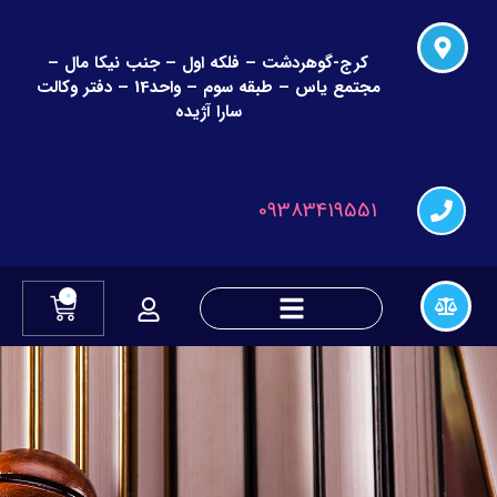
کرج-گوهردشت – فلکه اول – جنب نیکا مال –
مجتمع یاس – طبقه سوم – واحد14 – دفتر وکالت
سارا آژیده
09383419551
0
دعاوی چک و قراردادهای مالی
دعاوی تغییر نام و نام خانوادگی