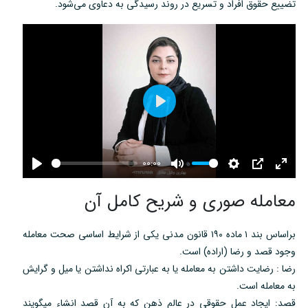
تضییع حقوق افراد و تسریع در روند رسیدگی به دعاوی می‌شود.
P
l
a
00:00
y
P
M
S
P
E
معامله صوری و شریح کامل آن
l
u
e
I
n
a
t
t
P
t
y
e
t
e
براساس بند ۱ ماده ۱۹۰ قانون مدنی یکی از شرایط اساسی صحت معامله
وجود قصد و رضا (اراده) است.
i
r
رضا : رضایت داشتن به معامله یا به عبارتی اکراه نداشتن یا میل و گرایش
n
f
به معامله است.
g
u
قصد: ایجاد عمل حقوقی در عالم ذهن که به آن قصد انشاء میگویند