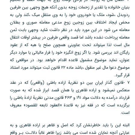
بنیان خانواده یا تقدیر از زحمات زوجه بدون آنکه هیچ وجهی بین طرفین
ردوبدل ،شود، ملک یا خودروی خود را به وی منتقل میک ،کند ولی به
محض ایجاد اختلاف بین زوجین زوج مدعی معامله صوری و بطلان
معامله می شود در این مورد باید در نظر داشت شاید وجهی بابت ثمن
معامله پرداخت نشده باشد اما قصد واقعی طرفین در بیشتر اوقات انتقال
مال است لذا میتواند تحت عناوینی همچون صلح یا هبه که از عقود
رایگان اند بررسی شود. یا اگر زوج انگیزه خود را فرار مالیاتی یا موارد دیگر
عنوان، نماید موضوع مشمول قاعده اقدام خواهد بود. در مواقعی که
موضوع دعوا مال غیر منقول ،باشد ماده ۲۲ قانون ثبت میتواند مورد استناد
قرار گیرد.
۷ -قانون گذار ایران بین دو نظریهٔ اراده باطنی (واقعی) که در عقد
منعکس نمیشود و اراده ظاهری یا همان قصد ابراز شده که به صورت
قرارداد درآمده به دلالت مواد ۱۹۱ و ۴۶۳ قانون مدنی نظریهٔ ارادۀ باطنی را
برگزیده است که در فقه نیز به قاعدة «العقود تابعه للقصود» معروف
است.
البته این را باید خاطرنشان کرد که اصل و ظاهر بر اراده ظاهری و به
عبارتی آنچه نمایان شده است می باشد زیرا ظاهر غالباً دلالـت بـر واقع