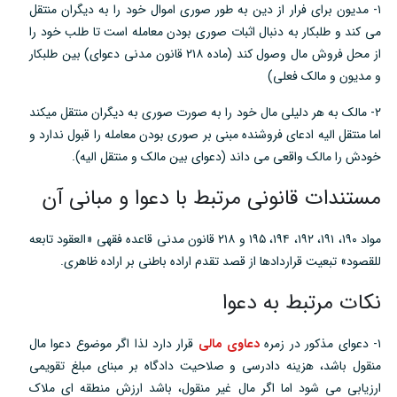
۱- مدیون برای فرار از دین به طور صوری اموال خود را به دیگران منتقل
می کند و طلبکار به دنبال اثبات صوری بودن معامله است تا طلب خود را
از محل فروش مال وصول کند (ماده ۲۱۸ قانون مدنی دعوای) بین طلبکار
و مدیون و مالک فعلی)
۲- مالک به هر دلیلی مال خود را به صورت صوری به دیگران منتقل میکند
اما منتقل الیه ادعای فروشنده مبنی بر صوری بودن معامله را قبول ندارد و
خودش را مالک واقعی می داند (دعوای بین مالک و منتقل الیه).
مستندات قانونی مرتبط با دعوا و مبانی آن
مواد ۱۹۰، ۱۹۱، ۱۹۲، ۱۹۴، ۱۹۵ و ۲۱۸ قانون مدنی قاعده فقهی «العقود تابعه
للقصود» تبعیت قراردادها از قصد تقدم اراده باطنی بر اراده ظاهری.
نکات مرتبط به دعوا
۱- دعوای مذکور در زمره
دعاوی مالی
قرار دارد لذا اگر موضوع دعوا مال
منقول باشد، هزینه دادرسی و صلاحیت دادگاه بر مبنای مبلغ تقویمی
ارزیابی می شود اما اگر مال غیر منقول، باشد ارزش منطقه ای ملاک