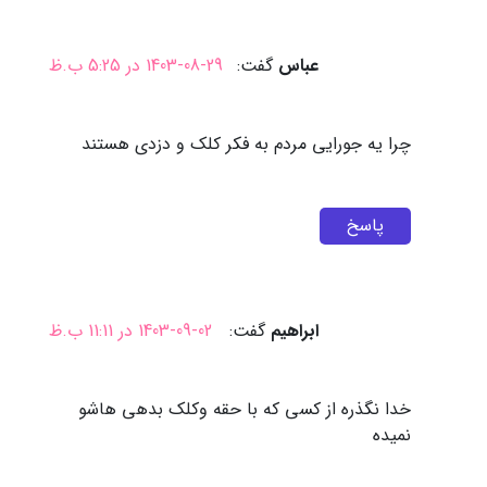
عباس
گفت:
1403-08-29 در 5:25 ب.ظ
چرا یه جورایی مردم به فکر کلک و دزدی هستند
پاسخ
ابراهیم
گفت:
1403-09-02 در 11:11 ب.ظ
خدا نگذره از کسی که با حقه وکلک بدهی هاشو
نمیده