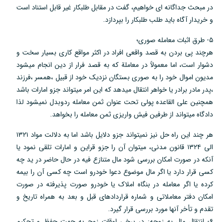
در مبحث جداگانه ای خواهیم، گفت در مقابل طلبکار غیر قابل استناد است
و خریدار آگاه باید طلب طلبکار را بپردازد.
۵- طرق اثبات معامله صوری؛
هرچند پی بردن به قصد واقعی افراد در اکثر مواقع کاری بسیار سخت و
دشوار است، اما معمولاً در معاملة که به قصد فرار از دین انجام میشود
مدیون اموال خود را به صوری بستگان نزدیک خود از قبیل ،همسر ،فرزند
،پدر مادر برادر یا خواهر انتقال میدهد که این امر میتواند جزو امارات باشد
همچنین علی القاعده پولی تحت عنوان ثمن معامله ردوبدل نمیشود لذا
دادگاه میتواند از طرفین فیش واریزی ثمن معامله را بخواهد.
هر چند این راه حل نیز نمیتواند جزو دلایل باشد اما به دلالت مواد ۱۳۲۱
الی ۱۳۲۴ قانون مدنی، میتوان آن را جزو قراین و امارات تلقی نمود یا
آنکه در صورت امکان بررسی شود مال متنازع فیه در حال حاضر در ید چه
کسی قرار دارد یا اگر مال موضوع دعوا خودرو است چه کسی آن را بیمه
کرده یا اگر معامله در بنگاه املاک یا خودرو صورت پذیرفته در صورت
امکان دفتر معاملاتی و شماره قراردادهای قبل و بعد به همراه تاریخ و
تقدم و تأخر آنها مورد بررسی قرار گیرد.
۶- انتقال مال به زوجه: در برخی اوقات زوج به جهت حفظ و تحکیم