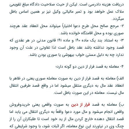
دریافت هزینه دادرسی است. لیکن از حیث صلاحیت دادگاه مبلغ تقویمی
ملاک عمل خواهد بود و تمبر مالیاتی وکیل نیز بر همین اساس باطل
میگردد.
۲- مرجع صالح محل طرح دعوا اختیاراً میتواند محل انعقاد عقد هرچند
صوری بوده و محل اقامتگاه خوانده باشد.
۳- به استناد بند یک ماده ۱۹۰ و ماده ۱۹۱ قانون مدنی در هر عقدی که
قصد وجود نداشته باشد عقد باطل است لذا تفاوتی در علت آن وجود
ندارد چه به دلیل مستی خواب بیهوشی یا صوری بودن باشد.
۴- معامله به قصد فرار از دین دو گونه دارد؛
الف) معامله به قصد فرار از دین به صورت معامله صوری یعنی در ظاهر با
انعقاد عقد مال به دیگری منتقل میشود اما در واقع قصد طرفین انتقال
مال نیست. معامله در این صورت باطل است.
ب) معامله به قصد
فرار از دین
به صورت واقعی یعنی خریدوفروش
واقعی انجام میشود و مال مورد دعوا واقعاً به دیگری انتقال می یابد اما
قصد انتقال دهنده خارج کردن مال از ید خود است تا طلبکاران آن را از
چنگ وی در نیاورند این نوع معامله، اگر اثبات شود، با وجود شرایطی که