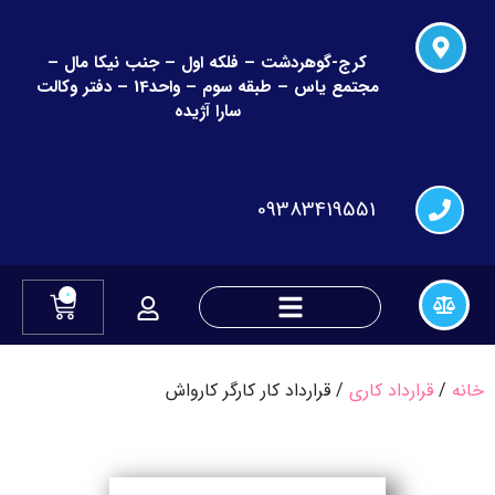
کرج-گوهردشت – فلکه اول – جنب نیکا مال –
مجتمع یاس – طبقه سوم – واحد14 – دفتر وکالت
سارا آژیده
09383419551
0
دعاوی چک و قراردادهای مالی
دعاوی تغییر نام و نام خانوادگی
خانه
/
قرارداد کاری
/ قرارداد کار کارگر کارواش