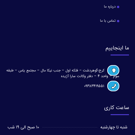
درباره ما
تماس با ما
ما اینجاییم
کرج-گوهردشت – فلکه اول – جنب نیکا مال – مجتمع یاس – طبقه
سوم – واحد 4 – دفتر وکالت سارا آژیده
09383419551
ساعت کاری
شنبه تا چهارشنبه
10 صبح الی 19 شب