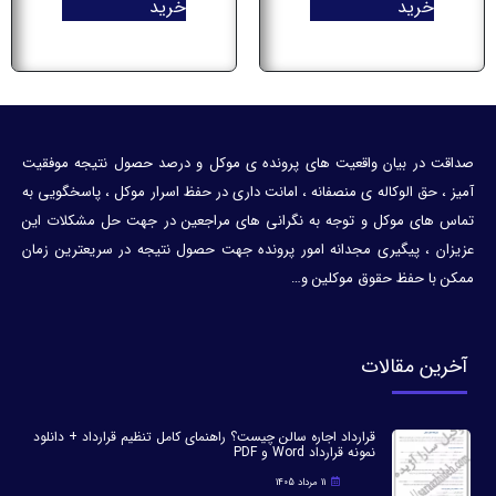
خرید
خرید
صداقت در بیان واقعیت های پرونده ی موکل و درصد حصول نتیجه موفقیت
آمیز ، حق الوکاله ی منصفانه ، امانت داری در حفظ اسرار موکل ، پاسخگویی به
تماس های موکل و توجه به نگرانی های مراجعین در جهت حل مشکلات این
عزیزان ، پیگیری مجدانه امور پرونده جهت حصول نتیجه در سریعترین زمان
ممکن با حفظ حقوق موکلین و…
آخرین مقالات
قرارداد اجاره سالن چیست؟ راهنمای کامل تنظیم قرارداد + دانلود
نمونه قرارداد Word و PDF
11 مرداد 1405