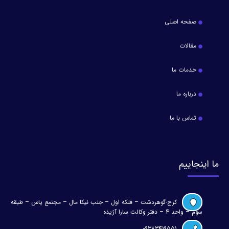
صفحه اصلی
مقالات
خدمات ما
درباره ما
تماس با ما
ما اینجاییم
کرج-گوهردشت – فلکه اول – جنب نیکا مال – مجتمع یاس – طبقه
سوم – واحد 4 – دفتر وکالت سارا آژیده
09383419551