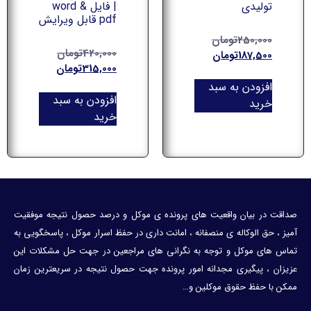
تولیدی
| فایل word &
pdf قابل ویرایش
250,000
تومان
420,000
تومان
187,500
تومان
315,000
تومان
افزودن به سبد
افزودن به سبد
خرید
خرید
صداقت در بیان واقعیت های پرونده ی موکل و درصد حصول نتیجه موفقیت
آمیز ، حق الوکاله ی منصفانه ، امانت داری در حفظ اسرار موکل ، پاسخگویی به
تماس های موکل و توجه به نگرانی های مراجعین در جهت حل مشکلات این
عزیزان ، پیگیری مجدانه امور پرونده جهت حصول نتیجه در سریعترین زمان
ممکن با حفظ حقوق موکلین و…