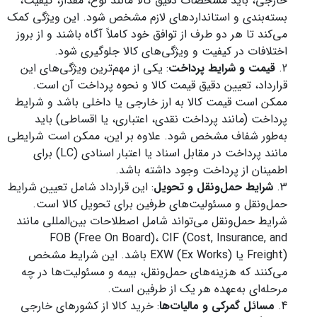
خارجی، باید مشخصات دقیق کالا مانند نوع، مقدار، کیفیت،
بسته‌بندی و استانداردهای لازم مشخص شود. این ویژگی کمک
می‌کند تا هر دو طرف از توافق خود کاملاً آگاه باشند و از بروز
اختلافات در کیفیت و ویژگی‌های کالا جلوگیری شود.
قیمت و شرایط پرداخت
: یکی از مهم‌ترین ویژگی‌های این
قرارداد، تعیین دقیق قیمت کالا و نحوه پرداخت آن است.
ممکن است قیمت کالا به ارز خارجی یا داخلی باشد و شرایط
پرداخت (مانند پرداخت نقدی، اعتباری، یا اقساطی) باید
به‌طور شفاف مشخص شود. علاوه بر این، ممکن است شرایطی
مانند پرداخت در مقابل اسناد یا اعتبار اسنادی (LC) برای
اطمینان از پرداخت وجود داشته باشد.
شرایط حمل‌ونقل و تحویل
: این قرارداد شامل تعیین شرایط
حمل‌ونقل و مسئولیت‌های طرفین برای تحویل کالا است.
شرایط حمل‌ونقل می‌تواند شامل اصطلاحات بین‌المللی مانند
FOB (Free On Board)، CIF (Cost, Insurance, and
Freight) یا EXW (Ex Works) باشد. این شرایط مشخص
می‌کنند که هزینه‌های حمل‌ونقل، بیمه و مسئولیت‌ها در چه
مرحله‌ای به‌عهده هر یک از طرفین است.
مسائل گمرکی و مالیات‌ها
: خرید کالا از کشورهای خارجی