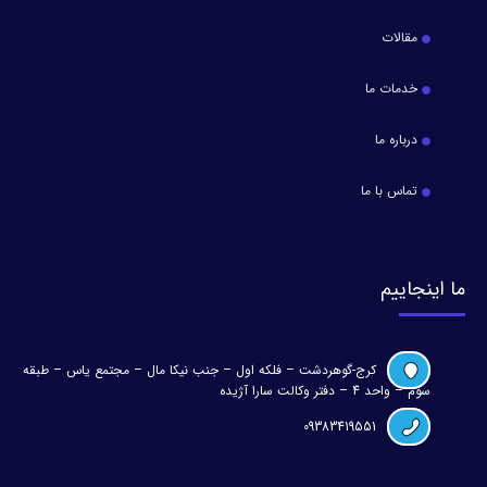
مقالات
خدمات ما
درباره ما
تماس با ما
ما اینجاییم
کرج-گوهردشت – فلکه اول – جنب نیکا مال – مجتمع یاس – طبقه
سوم – واحد 4 – دفتر وکالت سارا آژیده
09383419551