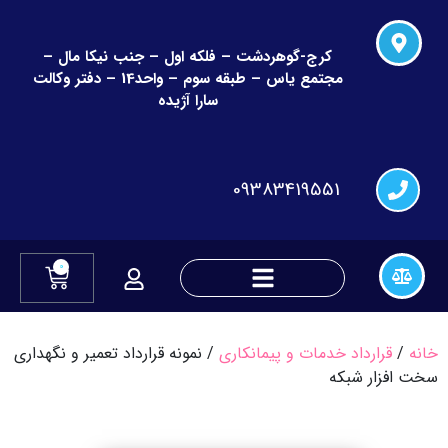
کرج-گوهردشت – فلکه اول – جنب نیکا مال –
مجتمع یاس – طبقه سوم – واحد14 – دفتر وکالت
سارا آژیده
09383419551
0
دعاوی چک و قراردادهای مالی
دعاوی تغییر نام و نام خانوادگی
خانه
/
قرارداد خدمات و پیمانکاری
/ نمونه قرارداد تعمیر و نگهداری
سخت افزار شبکه