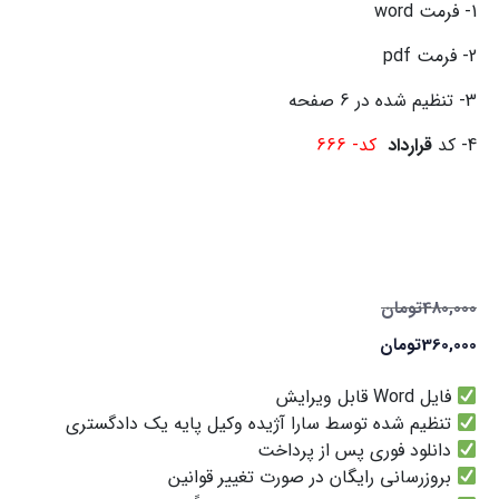
1- فرمت word
2- فرمت pdf
3- تنظیم شده در 6 صفحه
4- کد
قرارداد
کد- 666
480,000
تومان
360,000
تومان
فایل Word قابل ویرایش
تنظیم شده توسط سارا آژیده وکیل پایه یک دادگستری
دانلود فوری پس از پرداخت
بروزرسانی رایگان در صورت تغییر قوانین