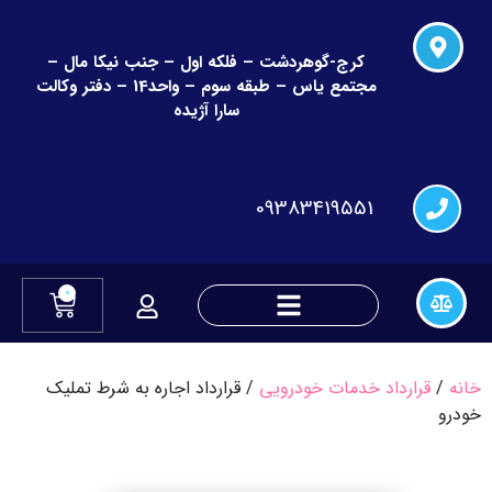
کرج-گوهردشت – فلکه اول – جنب نیکا مال –
مجتمع یاس – طبقه سوم – واحد14 – دفتر وکالت
سارا آژیده
09383419551
0
دعاوی چک و قراردادهای مالی
دعاوی تغییر نام و نام خانوادگی
خانه
/
قرارداد خدمات خودرویی
/ قرارداد اجاره به شرط تملیک
خودرو