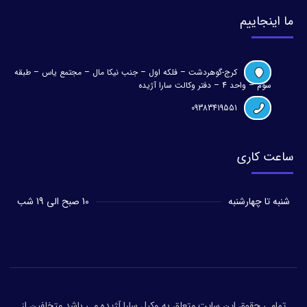
ما اینجاییم
کرج-گوهردشت – فلکه اول – جنب نیکا مال – مجتمع یاس – طبقه
سوم – واحد 4 – دفتر وکالت سارا آژیده
09383419551
ساعت کاری
شنبه تا چهارشنبه
10 صبح الی 19 شب
تمامی حقوق این سایت متعلق به وکیل سارا آژیده می باشد متخلفین از