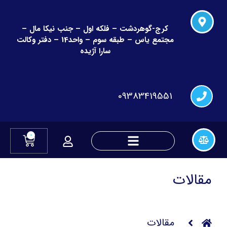
کرج-گوهردشت – فلکه اول – جنب نیکا مال –
مجتمع یاس – طبقه سوم – واحد14 – دفتر وکالت
سارا آژیده
09383419551
0
دعاوی چک و قراردادهای مالی
دعاوی تغییر نام و نام خانوادگی
مقالات
مقالات