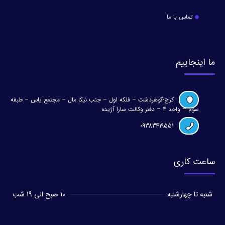
تماس با ما
ما اینجاییم
کرج-گوهردشت – فلکه اول – جنب نیکا مال – مجتمع یاس – طبقه
سوم – واحد 4 – دفتر وکالت سارا آژیده
09383419551
ساعت کاری
شنبه تا چهارشنبه
10 صبح الی 19 شب