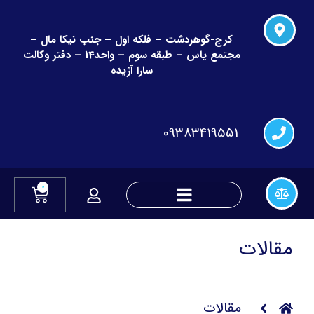
کرج-گوهردشت – فلکه اول – جنب نیکا مال –
مجتمع یاس – طبقه سوم – واحد14 – دفتر وکالت
سارا آژیده
09383419551
0
دعاوی چک و قراردادهای مالی
دعاوی تغییر نام و نام خانوادگی
مقالات
مقالات